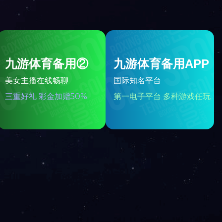
检测
|
开云(中国)
237000
CP备18018626号-1