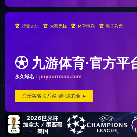
详细信息>>
工程机械行业四大趋势：节能 安
在市场竞争日趋激烈，用户个性
发布时间：2018-09-20
详细信息>>
首页
|
关于我
地址：安徽