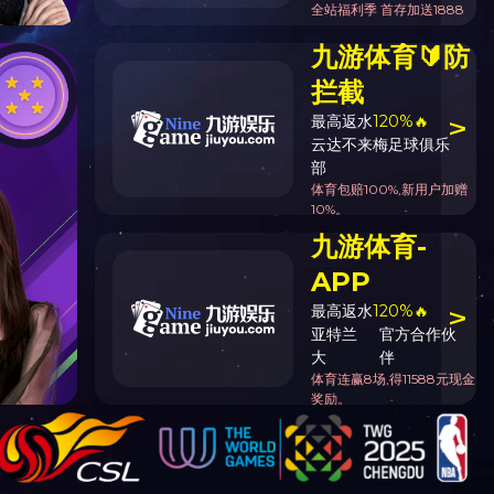
的生存和发展至关重要。
检测
|
开云(中国)
237000