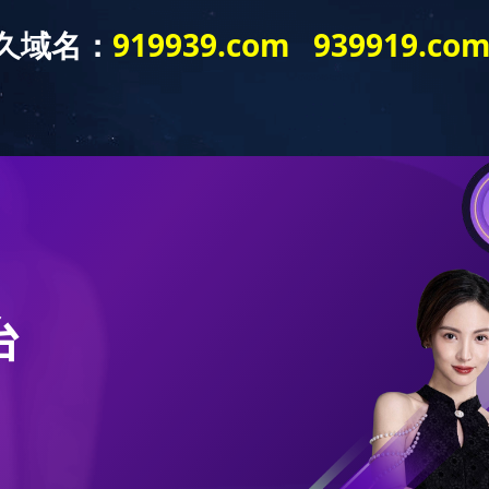
首页
关于我们
开云(中国)
新
新闻动态
NEWS AND INFORMATION
公司新闻
行业新闻
媒体报道
移方向，编号管理；加工支座下钢板、上钢板，钢板厚度20mm，中心设振
技术加工孔洞，确保精度，避免热变形。